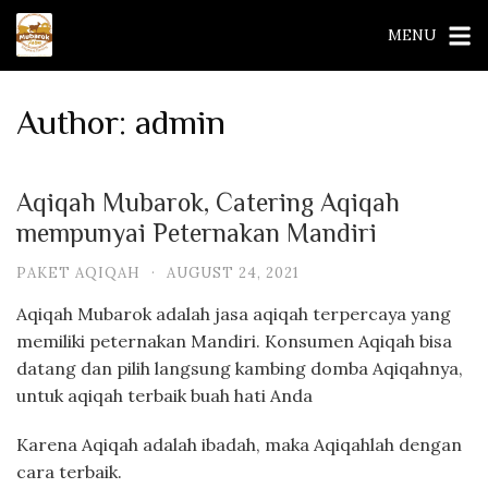
Skip
MENU
to
content
Author:
admin
Aqiqah Mubarok, Catering Aqiqah
mempunyai Peternakan Mandiri
PAKET AQIQAH
·
AUGUST 24, 2021
Aqiqah Mubarok adalah jasa aqiqah terpercaya yang
memiliki peternakan Mandiri. Konsumen Aqiqah bisa
datang dan pilih langsung kambing domba Aqiqahnya,
untuk aqiqah terbaik buah hati Anda
Karena Aqiqah adalah ibadah, maka Aqiqahlah dengan
cara terbaik.