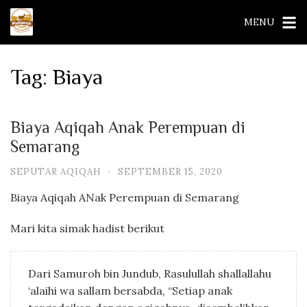
Skip
MENU
to
content
Tag:
Biaya
Biaya Aqiqah Anak Perempuan di
Semarang
SEPUTAR AQIQAH
·
SEPTEMBER 15, 2020
Biaya Aqiqah ANak Perempuan di Semarang
Mari kita simak hadist berikut
Dari Samuroh bin Jundub, Rasulullah shallallahu
‘alaihi wa sallam bersabda, “Setiap anak