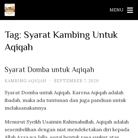
Skip
MENU
to
content
Tag:
Syarat Kambing Untuk
Aqiqah
Syarat Domba untuk Aqiqah
KAMBING AQIQAH
·
SEPTEMBER 7, 2020
Syarat Domba untuk Aqiqah. Karena Aqiqah adalah
ibadah, maka ada tuntunan dan juga panduan untuk
melaksanakannya
Menurut Syeikh Usaimin Rahimahullah, Aqiqah adalah
sesembelihan dengan niat mendeketakan diri kepada
Allah Azza wa Jalla, segai bentuk rasa syukur atas