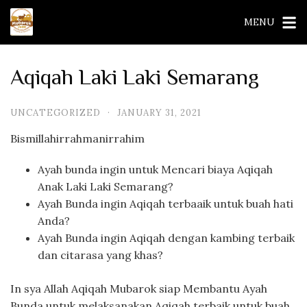
Skip
MENU
to
content
Aqiqah Laki Laki Semarang
UNCATEGORIZED
·
JANUARY 31, 2021
Bismillahirrahmanirrahim
Ayah bunda ingin untuk Mencari biaya Aqiqah
Anak Laki Laki Semarang?
Ayah Bunda ingin Aqiqah terbaaik untuk buah hati
Anda?
Ayah Bunda ingin Aqiqah dengan kambing terbaik
dan citarasa yang khas?
In sya Allah Aqiqah Mubarok siap Membantu Ayah
Bunda untuk melaksanakan Aqiqah terbaik untuk buah