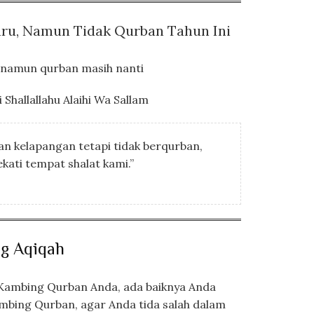
aru, Namun Tidak Qurban Tahun Ini
u namun qurban masih nanti
Shallallahu Alaihi Wa Sallam
n kelapangan tetapi tidak berqurban,
ati tempat shalat kami.”
ng Aqiqah
ambing Qurban Anda, ada baiknya Anda
mbing Qurban, agar Anda tida salah dalam