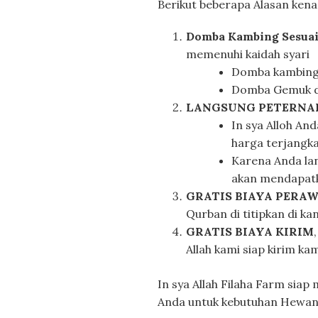
Berikut beberapa Alasan ken
Domba Kambing Sesuai 
memenuhi kaidah syari
Domba kambing 
Domba Gemuk da
LANGSUNG PETERNA
In sya Alloh A
harga terjangka
Karena Anda lan
akan mendapat
GRATIS BIAYA PERAW
Qurban di titipkan di ka
GRATIS BIAYA KIRIM
Allah kami siap kirim k
In sya Allah Filaha Farm sia
Anda untuk kebutuhan Hewa