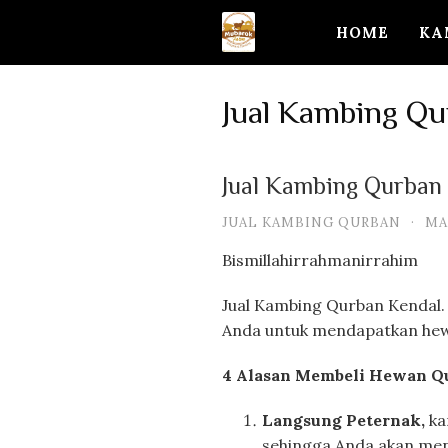
Skip
HOME
KA
to
content
Jual Kambing Qu
Jual Kambing Qurban
JUAL KAMBING QURBAN
·
MA
Bismillahirrahmanirrahim
Jual Kambing Qurban Kendal.
Anda untuk mendapatkan he
4 Alasan Membeli Hewan Qu
Langsung Peternak,
ka
sehingga Anda akan men