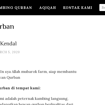
MBING QURBAN
AQIQAH
KONTAK KAMI
rban
 Kendal
RCH 5, 2020
 In sya Allah mubarok farm, siap membantu
wan Qurban
rban di tempat kami:
mi adalah peternak kambing langsung,
dapatkan hewan qurban berkualitas dari